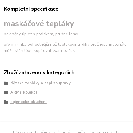
Kompletní specifikace
maskáčové tepláky
bavlněný úplet s potiskem, pružné lemy
pro miminka pohodlnější než teplákovina, díky pružnosti materiálu
může střih lépe kopírovat tvar nožiček
Zboží zařazeno v kategoriích
dětské tepláky a tepl.soupravy
ARMY kolekce
kojenecké oblečení
námořnické tričko
Pro základní funkčnost, zpříjemnění používání webu, analytické