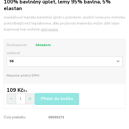
100% bavlněný úplet, lemy 95% bavlna, 5%
elastan
maskáčové tepláky bavlněný úplet s potiskem, pružné lemy pro miminka
pohodlnější než teplákovina, díky pružnosti materiálu může střih lépe
kopírovat tvar nožiček
celý popis
Dostupnost
Skladem
velikost
Nejsme plátci DPH
109 Kč
/
ks
Přidat do košíku
Číslo produktu:
00000271