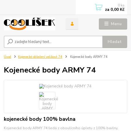
0
ks
za
0,00 Kč
Menu
Hledat
Úvod
Kojenecké oblečení velikost 74
Kojenecké body ARMY 74
Kojenecké body ARMY 74
kojenecké body 100% bavlna
Kojenecké body ARMY 74 šedá z oboulícního úpletu z 100% bavlny,