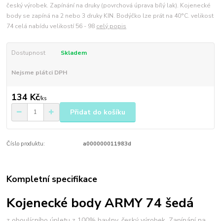
český výrobek. Zapínání na druky (povrchová úprava bílý lak). Kojenecké
body se zapíná na 2 nebo 3 druky KIN. Bodýčko lze prát na 40°C. velikost
74 celá nabídu velikostí 56 - 98
celý popis
Dostupnost
Skladem
Nejsme plátci DPH
134 Kč
/
ks
Přidat do košíku
Číslo produktu:
a000000011983d
Kompletní specifikace
Kojenecké body ARMY 74 šedá
z oboulícního úpletu z 100% bavlny, český výrobek. Zapínání na