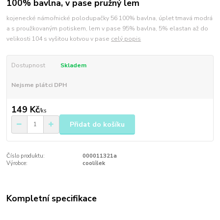
100% bavlna, v pase pružný lem
kojenecké námořnické polodupačky 56 100% bavlna, úplet tmavá modrá
a s proužkovaným potiskem, lem v pase 95% bavlna, 5% elastan až do
velikosti 104 s vyšitou kotvou v pase
celý popis
Dostupnost
Skladem
Nejsme plátci DPH
149 Kč
/
ks
Přidat do košíku
Číslo produktu:
000011321a
Výrobce:
coolíšek
Kompletní specifikace