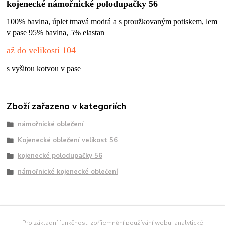
kojenecké námořnické polodupačky 56
100
% bavlna, úplet tmavá modrá a s proužkovaným potiskem, lem
v pase 95% bavlna, 5% elastan
až do velikosti 104
s vyšitou kotvou v pase
Zboží zařazeno v kategoriích
námořnické oblečení
Kojenecké oblečení velikost 56
kojenecké polodupačky 56
námořnické kojenecké oblečení
námořnické tričko
Pro základní funkčnost, zpříjemnění používání webu, analytické