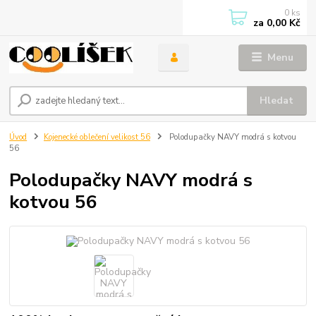
0
ks
za
0,00 Kč
Menu
Hledat
Úvod
Kojenecké oblečení velikost 56
Polodupačky NAVY modrá s kotvou
56
Polodupačky NAVY modrá s
kotvou 56