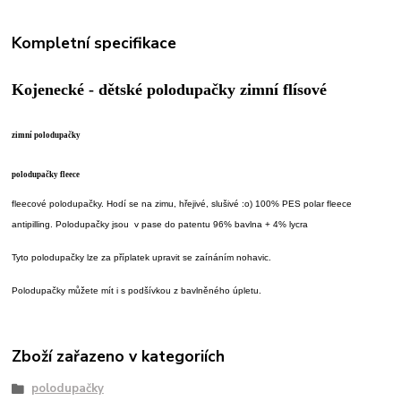
Kompletní specifikace
Kojenecké - dětské polodupačky zimní flísové
zimní polodupačky
polodupačky fleece
fleecové polodupačky. Hodí se na zimu, hřejivé, slušivé :o) 100% PES polar fleece
antipilling. Polodupačky jsou v pase do patentu 96% bavlna + 4% lycra
Tyto polodupačky lze za příplatek upravit se zaínáním nohavic.
Polodupačky můžete mít i s podšívkou z bavlněného úpletu.
Zboží zařazeno v kategoriích
polodupačky