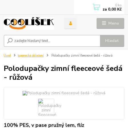
0
ks
za
0,00 Kč
Menu
Hledat
Úvod
kojenecké oblečení
Polodupačky zimní fleeceové šedá - růžová
Polodupačky zimní fleeceové šedá
- růžová
100% PES, v pase pružný lem, flíz