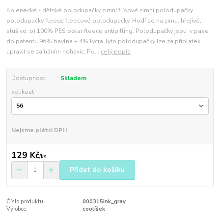
Kojenecké - dětské polodupačky zimní flísové zimní polodupačky
polodupačky fleece fleecové polodupačky. Hodí se na zimu, hřejivé,
slušivé :o) 100% PES polar fleece antipilling. Polodupačky jsou v pase
do patentu 96% bavlna + 4% lycra Tyto polodupačky lze za příplatek
upravit se zaínáním nohavic. Po...
celý popis
Dostupnost
Skladem
velikost
Nejsme plátci DPH
129 Kč
/
ks
Přidat do košíku
Číslo produktu:
000315ink_gray
Výrobce:
coolíšek