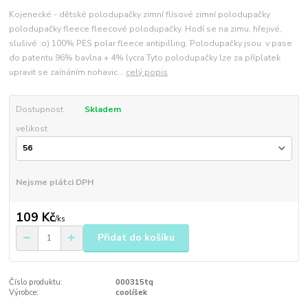
Kojenecké - dětské polodupačky zimní flísové zimní polodupačky
polodupačky fleece fleecové polodupačky. Hodí se na zimu, hřejivé,
slušivé :o) 100% PES polar fleece antipilling. Polodupačky jsou v pase
do patentu 96% bavlna + 4% lycra Tyto polodupačky lze za příplatek
upravit se zaínáním nohavic...
celý popis
Dostupnost
Skladem
velikost
Nejsme plátci DPH
109 Kč
/
ks
Přidat do košíku
Číslo produktu:
000315tq
Výrobce:
coolíšek