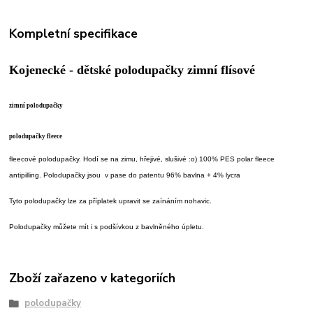
Kompletní specifikace
Kojenecké - dětské polodupačky zimní flísové
zimní polodupačky
polodupačky fleece
fleecové polodupačky. Hodí se na zimu, hřejivé, slušivé :o) 100% PES polar fleece
antipilling. Polodupačky jsou v pase do patentu 96% bavlna + 4% lycra
Tyto polodupačky lze za příplatek upravit se zaínáním nohavic.
Polodupačky můžete mít i s podšívkou z bavlněného úpletu.
Zboží zařazeno v kategoriích
polodupačky