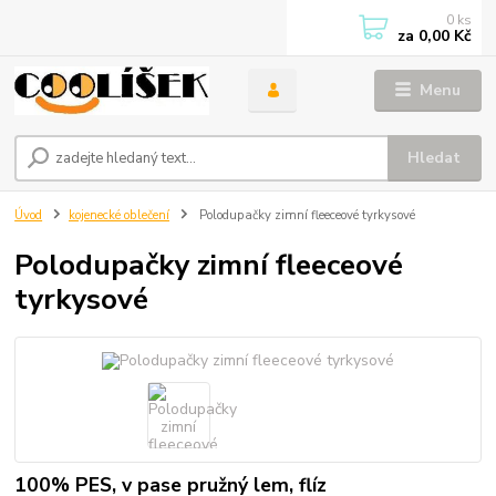
0
ks
za
0,00 Kč
Menu
Hledat
Úvod
kojenecké oblečení
Polodupačky zimní fleeceové tyrkysové
Polodupačky zimní fleeceové
tyrkysové
100% PES, v pase pružný lem, flíz