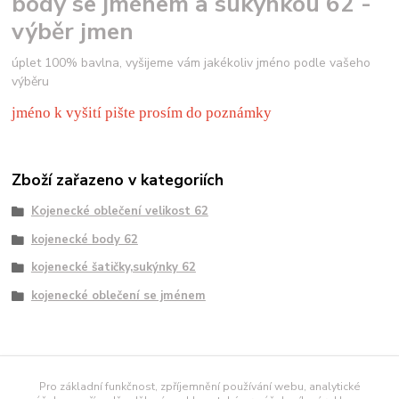
body se jménem a sukýnkou 62 -
výběr jmen
úplet 100% bavlna, vyšijeme vám jakékoliv jméno podle vašeho
výběru
jméno k vyšití pište prosím do poznámky
Zboží zařazeno v kategoriích
Kojenecké oblečení velikost 62
kojenecké body 62
kojenecké šatičky,sukýnky 62
kojenecké oblečení se jménem
námořnické tričko
Pro základní funkčnost, zpříjemnění používání webu, analytické