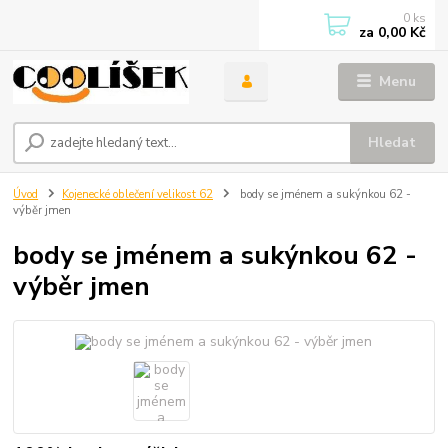
0
ks
za
0,00 Kč
Menu
Hledat
Úvod
Kojenecké oblečení velikost 62
body se jménem a sukýnkou 62 -
výběr jmen
body se jménem a sukýnkou 62 -
výběr jmen