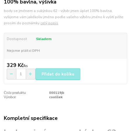
100% bavlna, výšivka
body se jménem a sukýnkou 62 - výběr jmen úplet 100% bavlna,
vyšijeme vám jakékoliv jméno podle vašeho výběru jméno k vyšití pište
prosím do poznámky
celý popis
Dostupnost
Skladem
Nejsme plátci DPH
329 Kč
/
ks
Přidat do košíku
Číslo produktu:
000119jb
Výrobce:
coolíšek
Kompletní specifikace