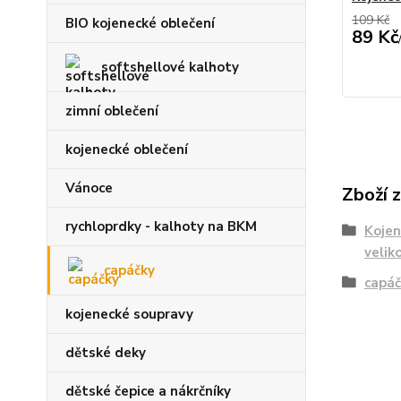
109 Kč
BIO kojenecké oblečení
89 Kč
softshellové kalhoty
zimní oblečení
kojenecké oblečení
Vánoce
Zboží 
rychloprdky - kalhoty na BKM
Kojen
velik
capáčky
capáč
kojenecké soupravy
dětské deky
dětské čepice a nákrčníky