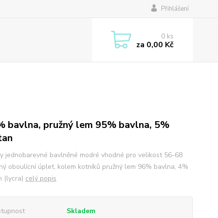
Přihlášení
0
ks
za
0,00 Kč
 bavlna, pružný lem 95% bavlna, 5%
tan
y jednobarevné bavlněné modré vhodné pro velikost 56-68
ný oboulícní úplet, kolem kotníků pružný lem 96% bavlna, 4%
n (lycra)
celý popis
tupnost
Skladem