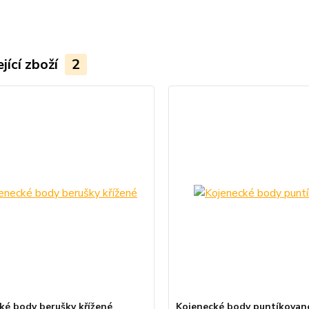
jící zboží
2
ké body berušky křížené
Kojenecké body puntíkovan