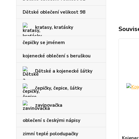
Dětské oblečení velikost 98
kraťasy, kraťásky
Souvise
čepičky se jménem
kojenecké oblečení s beruškou
Dětské a kojenecké šátky
čepičky, čepice, šátky
zavinovačka
oblečení s českými nápisy
zimní teplé polodupačky
Kojenec