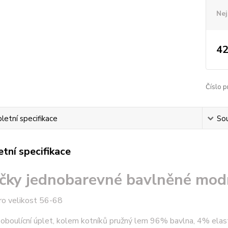
Nej
42
Číslo p
etní specifikace
Sou
tní specifikace
čky jednobarevné bavlněné mod
ro velikost 56-68
oboulícní úplet, kolem kotníků pružný lem 96% bavlna, 4% elast