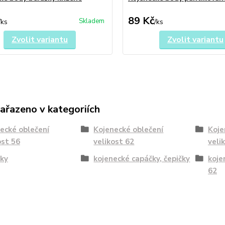
89 Kč
Skladem
/
ks
/
ks
Zvolit variantu
Zvolit variantu
zařazeno v kategoriích
ecké oblečení
Kojenecké oblečení
Koje
ost 56
velikost 62
veli
ky
kojenecké capáčky, čepičky
koje
62