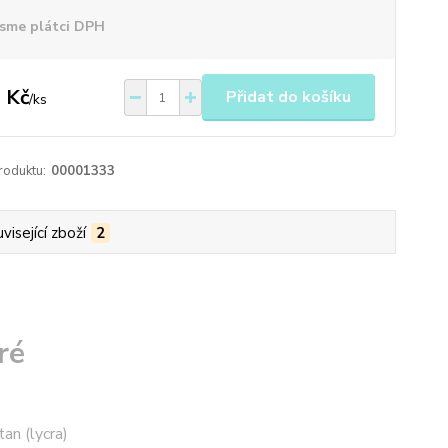
sme plátci DPH
 Kč
Přidat do košíku
/
ks
roduktu:
00001333
visející zboží
2
ré
an (lycra)