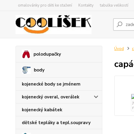
omalovánky pro děti ke stažení
Kontakty
tabulka velikostí
Úvod
c
polodupačky
capá
body
kojenecké body se jménem
kojenecký overal, overálek
kojenecký kabátek
dětské tepláky a tepl.soupravy