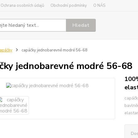
Ochrana osobních údajů
Obchodní podmínky
O NÁS
Hledat
apáčky
capáčky jednobarevné modré 56-68
čky jednobarevné modré 56-68
100%
elas
capáčk
bavlně
elasta
Dos