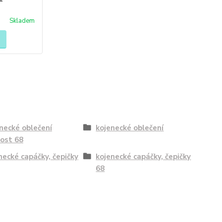
Skladem
necké oblečení
kojenecké oblečení
kost 68
necké capáčky, čepičky
kojenecké capáčky, čepičky
68