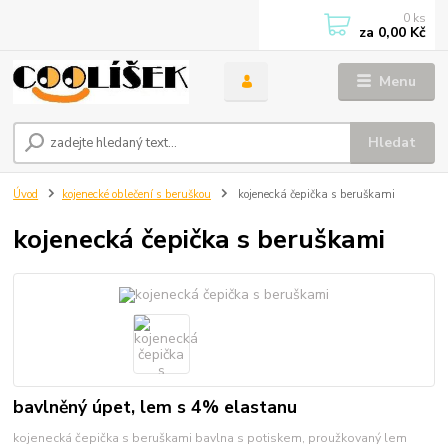
0
ks
za
0,00 Kč
Menu
Hledat
Úvod
kojenecké oblečení s beruškou
kojenecká čepička s beruškami
kojenecká čepička s beruškami
bavlněný úpet, lem s 4% elastanu
kojenecká čepička s beruškami bavlna s potiskem, proužkovaný lem