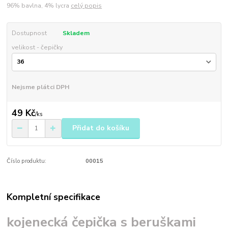
96% bavlna, 4% lycra
celý popis
Dostupnost
Skladem
velikost - čepičky
Nejsme plátci DPH
49 Kč
/
ks
Přidat do košíku
Číslo produktu:
00015
Kompletní specifikace
kojenecká čepička s beruškami