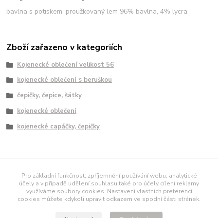
bavlna s potiskem, proužkovaný lem 96% bavlna, 4% lycra
Zboží zařazeno v kategoriích
Kojenecké oblečení velikost 56
kojenecké oblečení s beruškou
čepičky, čepice, šátky
kojenecké oblečení
kojenecké capáčky, čepičky
námořnické tričko
Pro základní funkčnost, zpříjemnění používání webu, analytické
účely a v případě udělení souhlasu také pro účely cílení reklamy
využíváme soubory cookies. Nastavení vlastních preferencí
polodupačky
[AD-
cookies můžete kdykoli upravit odkazem ve spodní části stránek.
SIZE]
[AD-
IMG]
CenovýRádce.cz
Seznam.cz
Centrum.cz
Atlas.cz
Google.cz
Katalo