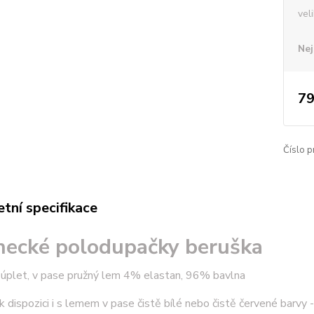
vel
Nej
79
Číslo p
tní specifikace
necké polodupačky beruška
 úplet, v pase pružný lem 4% elastan, 96% bavlna
k dispozici i s lemem v pase čistě bílé nebo čistě červené barv