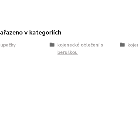
zařazeno v kategoriích
dupačky
kojenecké oblečení s
koje
beruškou