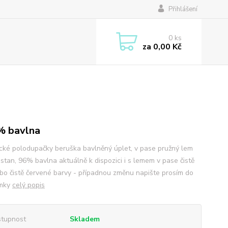
Přihlášení
0
ks
za
0,00 Kč
% bavlna
cké polodupačky beruška bavlněný úplet, v pase pružný lem
stan, 96% bavlna aktuálně k dispozici i s lemem v pase čistě
ebo čistě červené barvy - případnou změnu napište prosím do
mky
celý popis
tupnost
Skladem