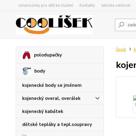
omalovánky pro děti ke stažení
Kontakty
tabulka velikostí
Úvod
k
polodupačky
koje
body
kojenecké body se jménem
kojenecký overal, overálek
kojenecký kabátek
dětské tepláky a tepl.soupravy