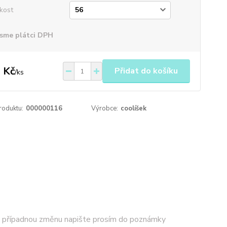
ikost
sme plátci DPH
 Kč
Přidat do košíku
/
ks
roduktu:
000000116
Výrobce:
coolíšek
y - případnou změnu napište prosím do poznámky