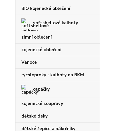
BIO kojenecké oblečení
softshellové kalhoty
zimní oblečení
kojenecké oblečení
Vánoce
rychloprdky - kalhoty na BKM
capáčky
kojenecké soupravy
dětské deky
dětské čepice a nákrčníky