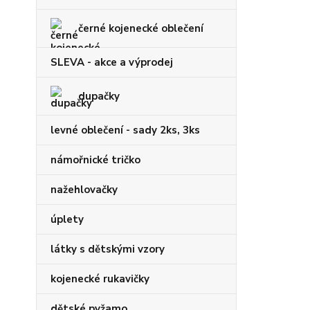
černé kojenecké oblečení
SLEVA - akce a výprodej
dupačky
levné oblečení - sady 2ks, 3ks
námořnické tričko
nažehlovačky
úplety
látky s dětskými vzory
kojenecké rukavičky
dětské pyžamo