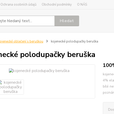
Ochrana osobních údajů
Obchodní podmínky
O NÁS
Hledat
ojenecké oblečení s beruškou
kojenecké polodupačky beruška
necké polodupačky beruška
100
kojene
4% ela
bílé n
pozná
Dos