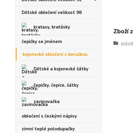
Dětské oblečení velikost 98
kraťasy, kraťásky
Zboží 
čepičky se jménem
polo
kojenecké oblečení s beruškou
Dětské a kojenecké šátky
čepičky, čepice, šátky
zavinovačka
oblečení s českými nápisy
zimní teplé polodupačky