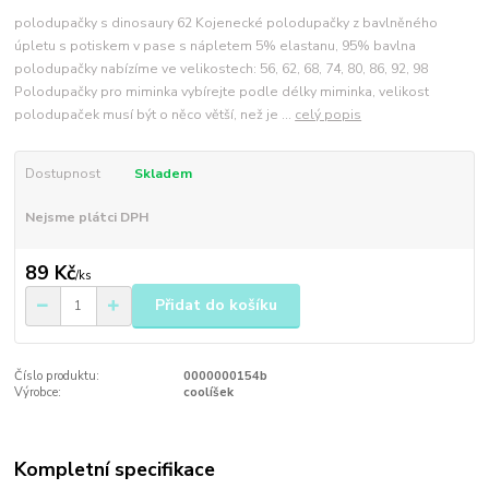
polodupačky s dinosaury 62 Kojenecké polodupačky z bavlněného
úpletu s potiskem v pase s nápletem 5% elastanu, 95% bavlna
polodupačky nabízíme ve velikostech: 56, 62, 68, 74, 80, 86, 92, 98
Polodupačky pro miminka vybírejte podle délky miminka, velikost
polodupaček musí být o něco větší, než je ...
celý popis
Dostupnost
Skladem
Nejsme plátci DPH
89 Kč
/
ks
Přidat do košíku
Číslo produktu:
0000000154b
Výrobce:
coolíšek
Kompletní specifikace