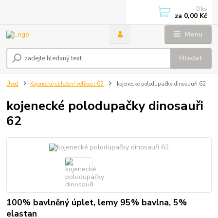
0
ks
za
0,00 Kč
Menu
Hledat
Úvod
Kojenecké oblečení velikost 62
kojenecké polodupačky dinosauři 62
kojenecké polodupačky dinosauři
62
100% bavlněný úplet, lemy 95% bavlna, 5%
elastan