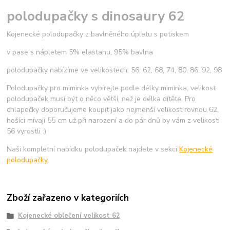
polodupačky s dinosaury 62
Kojenecké polodupačky z bavlněného úpletu s potiskem
v pase s nápletem 5% elastanu, 95% bavlna
polodupačky nabízíme ve velikostech: 56, 62, 68, 74, 80, 86, 92, 98
Polodupačky pro miminka vybírejte podle délky miminka, velikost
polodupaček musí být o něco větší, než je délka dítěte. Pro
chlapečky doporučujeme koupit jako nejmenší velikost rovnou 62,
hošíci mívají 55 cm už při narození a do pár dnů by vám z velikosti
56 vyrostli :)
Naši kompletní nabídku polodupaček najdete v sekci
Kojenecké
polodupačky
Zboží zařazeno v kategoriích
Kojenecké oblečení velikost 62