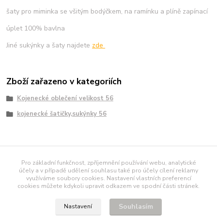
šaty pro miminka se všitým bodýčkem, na ramínku a plíně zapínací
úplet 100% bavlna
Jiné sukýnky a šaty najdete
zde
Zboží zařazeno v kategoriích
Kojenecké oblečení velikost 56
kojenecké šatičky,sukýnky 56
námořnické tričko
Pro základní funkčnost, zpříjemnění používání webu, analytické
účely a v případě udělení souhlasu také pro účely cílení reklamy
využíváme soubory cookies. Nastavení vlastních preferencí
polodupačky
[AD-
cookies můžete kdykoli upravit odkazem ve spodní části stránek.
SIZE]
[AD-
IMG]
CenovýRádce.cz
Seznam.cz
Centrum.cz
Atlas.cz
Google.cz
Katalo
Souhlasím
Nastavení
Maq.cz
Naakup.cz
[AD-SIZE]
Europalist.eu
NEJshopy.eu
[AD-