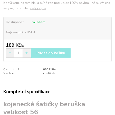
bodýčkem, na ramínku a plíně zapínací úplet 100% bavlna Jiné sukýnky a
šaty najdete zde
celý popis
Dostupnost
Skladem
Nejsme plátci DPH
189 Kč
/
ks
Přidat do košíku
Číslo produktu:
000118a
Výrobce:
coolíšek
Kompletní specifikace
kojenecké šatičky beruška
velikost 56