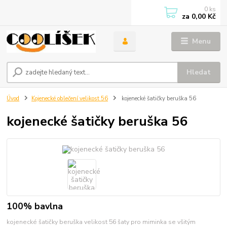
0
ks
za
0,00 Kč
Menu
Hledat
Úvod
Kojenecké oblečení velikost 56
kojenecké šatičky beruška 56
kojenecké šatičky beruška 56
100% bavlna
kojenecké šatičky beruška velikost 56 šaty pro miminka se všitým