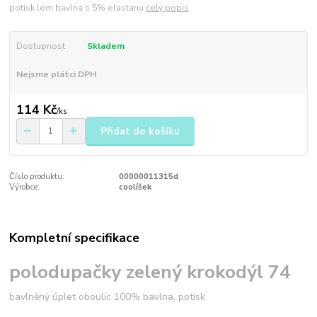
potisk lem bavlna s 5% elastanu
celý popis
Dostupnost
Skladem
Nejsme plátci DPH
114 Kč
/
ks
Přidat do košíku
Číslo produktu:
00000011315d
Výrobce:
coolíšek
Kompletní specifikace
polodupačky zelený krokodýl 74
bavlněný úplet oboulíc 100% bavlna, potisk