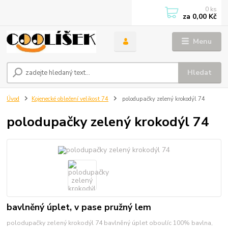
0
ks
za
0,00 Kč
Menu
Hledat
Úvod
Kojenecké oblečení velikost 74
polodupačky zelený krokodýl 74
polodupačky zelený krokodýl 74
bavlněný úplet, v pase pružný lem
polodupačky zelený krokodýl 74 bavlněný úplet oboulíc 100% bavlna,