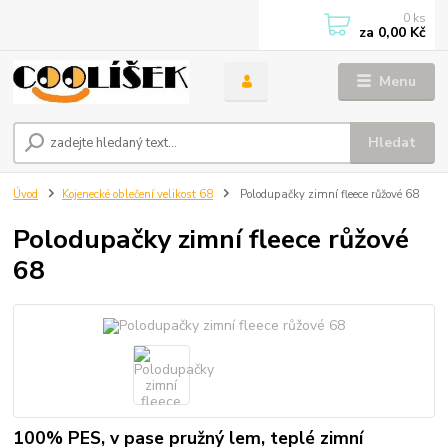
0
ks
za
0,00 Kč
Menu
Hledat
Úvod
Kojenecké oblečení velikost 68
Polodupačky zimní fleece růžové 68
Polodupačky zimní fleece růžové
68
100% PES, v pase pružný lem, teplé zimní