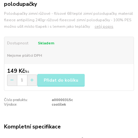
polodupačky
Polodupačky zimní růžové - flísové 68 teplé zimní polodupačky, materiál
fleece antipilling 240gr růžové fleecové zimní polodupačky - 100% PES
možno ušít místo tlapek i s lemem jako tepláčky
celý popis
Dostupnost
Skladem
Nejsme plátci DPH
149 Kč
/
ks
Přidat do košíku
Číslo produktu:
a00000315c
Výrobce:
coolíšek
Kompletní specifikace