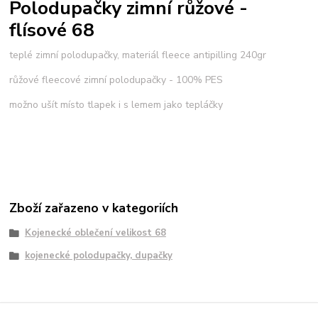
Polodupačky zimní růžové -
flísové 68
teplé zimní polodupačky, materiál fleece antipilling 240gr
růžové fleecové zimní polodupačky - 100% PES
možno ušít místo tlapek i s lemem jako tepláčky
Zboží zařazeno v kategoriích
Kojenecké oblečení velikost 68
kojenecké polodupačky, dupačky