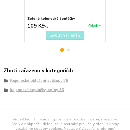
Zelené kojenecké tepláčky
modré úplet
109 Kč
89 Kč
Skladem
/
ks
/
ks
Zvolit variantu
Zboží zařazeno v kategoriích
Kojenecké oblečení velikost 86
kojenecké tepláčky,legíny 86
námořnické tričko
Pro základní funkčnost, zpříjemnění používání webu, analytické
účely a v případě udělení souhlasu také pro účely cílení reklamy
využíváme soubory cookies. Nastavení vlastních preferencí