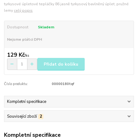
tyrkysové úpletové tepláčky 86 jasně tyrkysový bavlněný úplet, pružné
lemy
celý popis
Dostupnost
Skladem
Nejsme plátci DPH
129 Kč
/
ks
Přidat do košíku
Číslo produktu:
00000180tqf
Kompletní specifikace
Související zboží
2
Kompletní specifikace