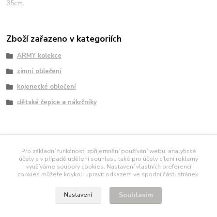
35cm.
Zboží zařazeno v kategoriích
ARMY kolekce
zimní oblečení
kojenecké oblečení
dětské čepice a nákrčníky
námořnické tričko
Pro základní funkčnost, zpříjemnění používání webu, analytické
účely a v případě udělení souhlasu také pro účely cílení reklamy
využíváme soubory cookies. Nastavení vlastních preferencí
polodupačky
[AD-
cookies můžete kdykoli upravit odkazem ve spodní části stránek.
SIZE]
[AD-
IMG]
CenovýRádce.cz
Seznam.cz
Centrum.cz
Atlas.cz
Google.cz
Katalo
Souhlasím
Nastavení
Maq.cz
Naakup.cz
[AD-SIZE]
Europalist.eu
NEJshopy.eu
[AD-
SIZE]
Info-Brno
coolisek.cz
zavinovačka