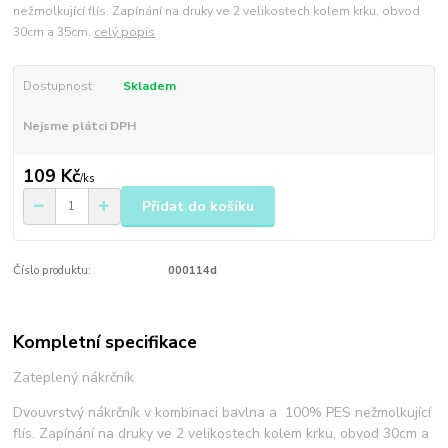
nežmolkující flís. Zapínání na druky ve 2 velikostech kolem krku, obvod
30cm a 35cm.
celý popis
Dostupnost
Skladem
Nejsme plátci DPH
109 Kč
/
ks
Přidat do košíku
Číslo produktu:
000114d
Kompletní specifikace
Zateplený nákrčník
Dvouvrstvý nákrčník v kombinaci bavlna a 100% PES nežmolkující
flís. Zapínání na druky ve 2 velikostech kolem krku, obvod 30cm a