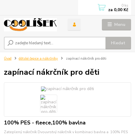
0
ks
za
0,00 Kč
Menu
Hledat
Úvod
dětské čepice a nákrčníky
zapínací nákrčník pro děti
zapínací nákrčník pro děti
100% PES - fleece,100% bavlna
Zateplený nákrčník Dvouvrstvý nákrčník v kombinaci bavlna a 100% PES