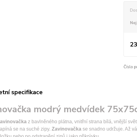
Dos
Nej
23
Číslo p
tní specifikace
novačka modrý medvídek 75x75
avinovačka
z bavlněného plátna, vnitřní strana bílá, vnější sv
Zapíná se na suché zipy.
Zavinovačka
se snadno udržuje. Až v
ložku nebo po odstranění zipů i jako přikrývku.