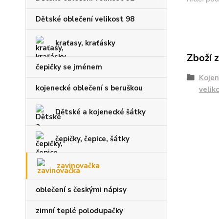
Dětské oblečení velikost 98
kraťasy, kraťásky
Zboží 
čepičky se jménem
Kojen
kojenecké oblečení s beruškou
velik
Dětské a kojenecké šátky
čepičky, čepice, šátky
zavinovačka
oblečení s českými nápisy
zimní teplé polodupačky