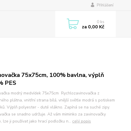
Přihlášení
0
ks
za
0,00 Kč
novačka 75x75cm, 100% bavlna, výplň
% PES
vačka modrý medvídek 75x75cm Rychlozavinovačka z
ého plátna, vnitřní strana bílá, vnější světle modrá s potiskem
ků. Výplň polyester - duté vlákno. Zapíná se na suché zipy.
vačka se snadno udržuje. Až vám miminko za zavinovačky
, lze ji používat jako hrací podložku n...
celý popis