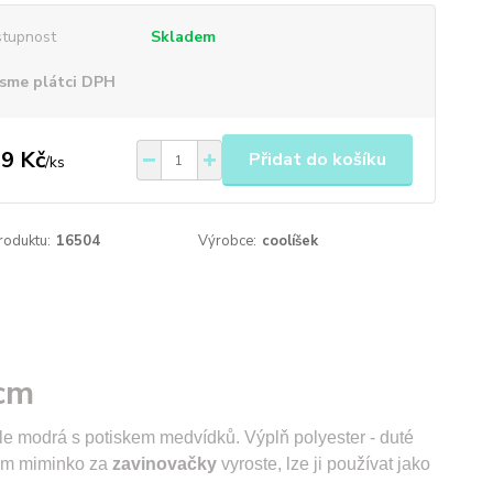
tupnost
Skladem
sme plátci DPH
9 Kč
Přidat do košíku
/
ks
roduktu:
16504
Výrobce:
coolíšek
cm
ětle modrá s potiskem medvídků. Výplň polyester - duté
ám miminko za
zavinovačky
vyroste, lze ji používat jako