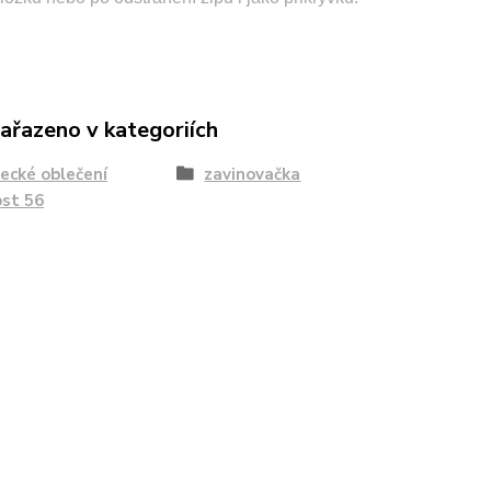
zařazeno v kategoriích
ecké oblečení
zavinovačka
ost 56