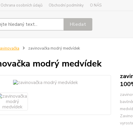
Ochrana osobních údajů
Obchodní podmínky
O NÁS
Hledat
avinovačka
zavinovačka modrý medvídek
novačka modrý medvídek
zavi
100
zavino
bavlněn
medvíd
Zavino
vyroste