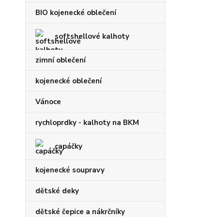
BIO kojenecké oblečení
softshellové kalhoty
zimní oblečení
kojenecké oblečení
Vánoce
rychloprdky - kalhoty na BKM
capáčky
kojenecké soupravy
dětské deky
dětské čepice a nákrčníky