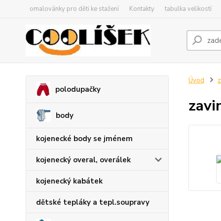
omalovánky pro děti ke stažení
Kontakty
tabulka velikostí
Úvod
z
polodupačky
zavi
body
kojenecké body se jménem
kojenecký overal, overálek
kojenecký kabátek
dětské tepláky a tepl.soupravy