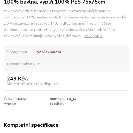
100% bavlna, výplň 100% PES 75x75cm
zavinovačka žlutý brouček s kanýrem a vázačkou Vnější materiál
zavinovačky 100% bavlna, výplň PES. Zavinovačka má zapínání na suchý
zip + se zavazuje vázačkou 140cm dlouhou, miminko si můžete
dotáhnout podle potřeby, aby se v zavinovačce cítilo dobře. Tato
zavinovačka kombinuje výhody klasické zavin...
celý popis
Dostupnost
Není skladem
Nejsme plátci DPH
249 Kč
/
ks
Momentálně není k dispozici
Číslo produktu:
000116501žl_br
Výrobce:
coolíšek
Kompletní specifikace