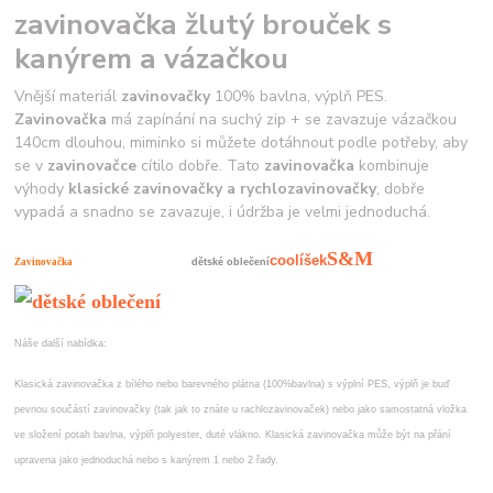
zavinovačka žlutý brouček s
kanýrem a vázačkou
Vnější materiál
zavinovačky
100% bavlna, výplň PES.
Zavinovačka
má zapínání na suchý zip + se zavazuje vázačkou
140cm dlouhou, miminko si můžete dotáhnout podle potřeby, aby
se v
zavinovačce
cítilo dobře. Tato
zavinovačka
kombinuje
výhody
klasické zavinovačky a rychlozavinovačky
, dobře
vypadá a snadno se zavazuje, i údržba je velmi jednoduchá.
S&M
coolíšek
Zavinovačka
dětské oblečení
Náše další nabídka:
Klasická zavinovačka z bílého nebo barevného plátna (100%bavlna) s výplní PES, výplň je buď
pevnou součástí zavinovačky (tak jak to znáte u rachlozavinovaček) nebo jako samostatná vložka
ve složení potah bavlna, výplň polyester, duté vlákno. Klasická zavinovačka může být na přání
upravena jako jednoduchá nebo s kanýrem 1 nebo 2 řady.