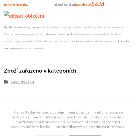
S&M
coolíšek
Rychlozavinovačky
dětské oblečení
Rychlozavinovačky
šijeme v široké škále vzorů a provedení, nabídku průběžně obměňujeme.
Svrchní materiál je jako u
zboží klasická zavinovačka
bavlněné plátno s potiskem dětských
motivů, výplň polyester - duté vlákno.
Rychlozavinovačka
se snadno udržuje a používá,
klasická
zavinovačka
lépe drží miminko.
Zboží zařazeno v kategoriích
zavinovačka
námořnické tričko
Pro základní funkčnost, zpříjemnění používání webu, analytické
účely a v případě udělení souhlasu také pro účely cílení reklamy
využíváme soubory cookies. Nastavení vlastních preferencí
polodupačky
[AD-
cookies můžete kdykoli upravit odkazem ve spodní části stránek.
SIZE]
[AD-